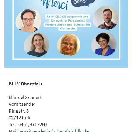
BLLV Oberpfalz
Manuel Sennert
Vorsitzender
Ringstr. 3
92712 Pirk
Tel.: 0961/4703260
Mail:
vorsitzender(at)oberpfalz.bllv.de