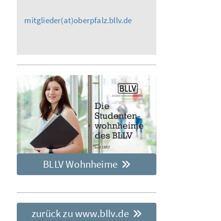
mitglieder(at)oberpfalz.bllv.de
BLLV Wohnheime
zurück zu www.bllv.de