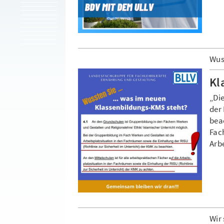
Wuss
Kl
„Di
der
bea
Fach
Arbe
Wir 