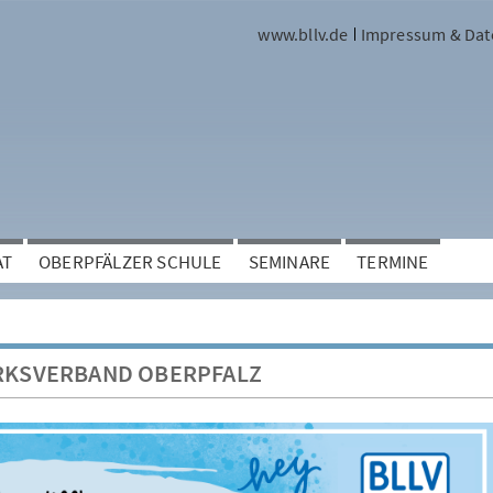
www.bllv.de
Impressum & Dat
AT
OBERPFÄLZER SCHULE
SEMINARE
TERMINE
IRKSVERBAND OBERPFALZ