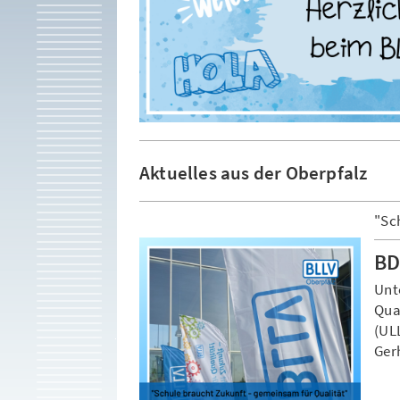
Aktuelles aus der Oberpfalz
"Sc
BD
Unt
Qual
(UL
Gerh